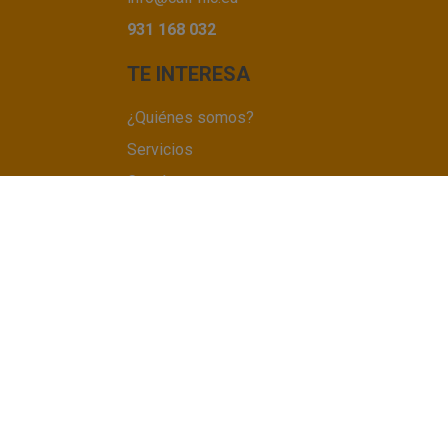
931 168 032
TE INTERESA
¿Quiénes somos?
Servicios
Contáctanos
Trabaja con nosotros
SÍGUENOS
LinkedIn
COMPAÑÍA COLABORADORA
DEL GRUPO KONECTOR