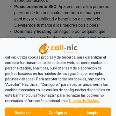
aspectos técnicos.
Posicionamiento SEO:
Aparecer entre los primeros
puestos de los principales motores de búsqueda
dará mayor visibilidad y beneficios a tu negocio.
Llevaremos tu marca a las mejores posiciones.
Dominios y hosting:
Un negocio por pequeño que
sea necesitará un hosting —o alojamiento web— en el
que guardar toda su información o cualquier contenido
accesible vía web.
Mantenimiento web:
De nada sirve tener la mejor
call-nic utiliza cookies propias y de terceros, para garantizar el
web sino la mantenemos actualizada.
correcto funcionamiento de este sitio web, así como cookies de
personalización, analíticas, publicitarias y de elaboración de
perfiles basados en tus hábitos de navegación (por ejemplo,
páginas visitadas). Para aceptar todas las cookies, haz clic en
“Aceptar”. Haz clic en “Configurar” para aceptar únicamente las
cookies marcadas en las casillas de configuración disponibles en
este banner o pulsa “Rechazar” para rechazar las cookies no
necesarias. Información adicional en la
Política de Cookies
.
EQUIPO DE RRHH
Rechazar
Configurar
Aceptar